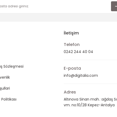
İletişim
Telefon
0242 244 40 04
ış Sözleşmesi
E-posta
info@digitalia.com
üvenlik
şullari
Adres
 Politikası
Altınova Sinan mah. :ağdaş S
vm. no:10/28 Kepez-Antalya