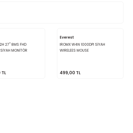
Everest
2H 27'' 8MS FHD
IROMX W4N 1000DPI SİYAH
 SİYAH MONİTÖR
WIRELEES MOUSE
 TL
499,00 TL