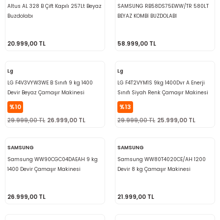
Altus AL 328 B Çift Kapılı 257Lt Beyaz
SAMSUNG RB58DS75EWW/TR 580LT
Buzdolabı
BEYAZ KOMBİ BUZDOLABI
20.999,00 TL
58.999,00 TL
Lg
Lg
LG F4V3VYW3WE B Sınıfı 9 kg 1400
LG F4T2VYM1S 9kg 1400Dvr A Enerji
Devir Beyaz Çamaşır Makinesi
Sınıfı Siyah Renk Çamaşır Makinesi
%10
%13
29.999,00 TL
26.999,00 TL
29.999,00 TL
25.999,00 TL
SAMSUNG
SAMSUNG
Samsung WW90CGC04DAEAH 9 kg
Samsung WW80T4020CE/AH 1200
1400 Devir Çamaşır Makinesi
Devir 8 kg Çamaşır Makinesi
26.999,00 TL
21.999,00 TL