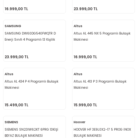
16.999,00 TL
23.999,00 TL
SAMSUNG
Altus
SAMSUNG DW60DG540FWQTR D
Altus AL 445 NX 5 Programlı Bulaşık
Enerji Sınıfı 4 Programlı 13 Kişilik
Makinesi
Bulaşık Makinesi Beyaz
23.999,00 TL
16.999,00 TL
Altus
Altus
Altus AL 434 P 4 Programlı Bulaşık
Altus AL 413 P 3 Programlı Bulaşık
Makinesi
Makinesi
15.499,00 TL
15.999,00 TL
SIEMENS
Hoover
SIEMENS SN23IW62KT 6PRG 13KİŞİ
HOOVER HF 3E9L0X2-17 5 PROG İNOX
BEYAZ BULAŞIK MAKİNESİ
BULAŞIK MAKİNESİ