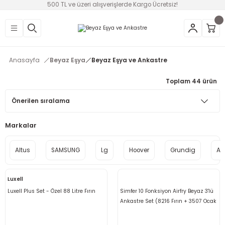
500 TL ve üzeri alışverişlerde Kargo Ücretsiz!
Geri Dön
Geri Dön
Geri Dön
Geri Dön
Geri Dön
Geri Dön
Geri Dön
üntü
v Aletleri & Yaşam
ım
i
Anasayfa
Beyaz Eşya
Beyaz Eşya ve Ankastre
efonlar
Ses Sistemleri
Ankastre
nleri
onsolları
Toplam 44 ürün
ksesuarları
utma
ünleri
i
leri
Markalar
lık
eri
Altus
SAMSUNG
Lg
Hoover
Grundig
Aw
 Temizleme
Luxell
leri
Luxell Plus Set - Özel 88 Litre Fırın
Simfer 10 Fonksiyon Airfry Beyaz 3'lü
Ankastre Set (8216 Fırın + 3507 Ocak
+ 8739 Davlumbaz)