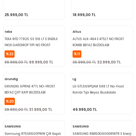
25.999,00 TL
18.999,00 TL
teka
Altus
TEKA RFD 77825 SS 516 LT E ENERJİ
ALTUS ALK-464 E 475LT NO FROST
İNOX GARDIROP TİPİ NO FROST
KOMBİ BEYAZ BUZDOLABI
BUZDOLABI
%22
%11
89.999,00 TL
69.999,00 TL
36.999,00 TL
32.999,00 TL
Grundig
Lg
GRUNDIG GPRNE 477L NO-FROST
LG GTL569PQAM 588 LT No-Frost
BEYAZ ÇİFT KAPI BUZDOLABI
Kombi Tipi Beyaz Buzdolabı
%20
39.990,00 TL
31.999,00 TL
49.999,00 TL
SAMSUNG
SAMSUNG
Samsung RT50K600PWW Çift Kapılı
SAMSUNG RB45DG600EWWTR E Enerji