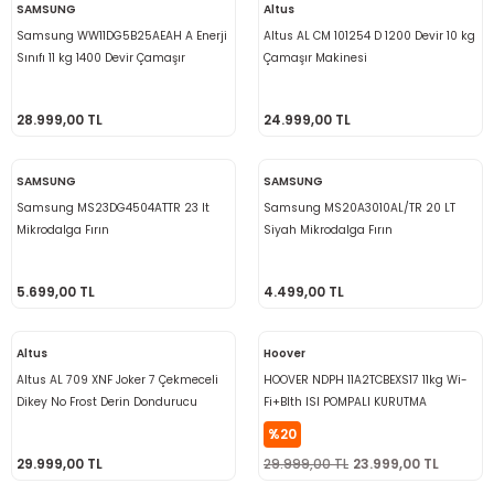
SAMSUNG
Altus
Samsung WW11DG5B25AEAH A Enerji
Altus AL CM 101254 D 1200 Devir 10 kg
Sınıfı 11 kg 1400 Devir Çamaşır
Çamaşır Makinesi
Makinesi
28.999,00 TL
24.999,00 TL
SAMSUNG
SAMSUNG
Samsung MS23DG4504ATTR 23 lt
Samsung MS20A3010AL/TR 20 LT
Mikrodalga Fırın
Siyah Mikrodalga Fırın
5.699,00 TL
4.499,00 TL
Altus
Hoover
Altus AL 709 XNF Joker 7 Çekmeceli
HOOVER NDPH 11A2TCBEXS17 11kg Wi-
Dikey No Frost Derin Dondurucu
Fi+Blth ISI POMPALI KURUTMA
MAKİNESİ
%20
29.999,00 TL
29.999,00 TL
23.999,00 TL