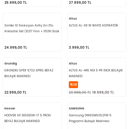
25.999,00 TL
27.999,00 TL
Altus
Simfer 10 Fonksiyon Airfry Gri 3'lü
ALTUS AL-38 W WHITE ASPİRATÖR
Ankastre Set (8217 Fırın + 3538 Ocak
+ 8740 Davlumbaz)
24.999,00 TL
3.999,00 TL
Grundig
Altus
GRUNDIG GPDF 6732 6PRG BEYAZ
ALTUS AL-445 NIX 5 PR İNOX BULAŞIK
BULAŞIK MAKİNESİ
MAKİNESİ
%10
22.999,00 TL
20.999,00 TL
18.999,00 TL
Hoover
SAMSUNG
HOOVER HF 3E53E0W-17 5 PROG
Samsung DW60M5052FW 5
BEYAZ BULAŞIK MAKİNESİ
Programlı Bulaşık Makinesi