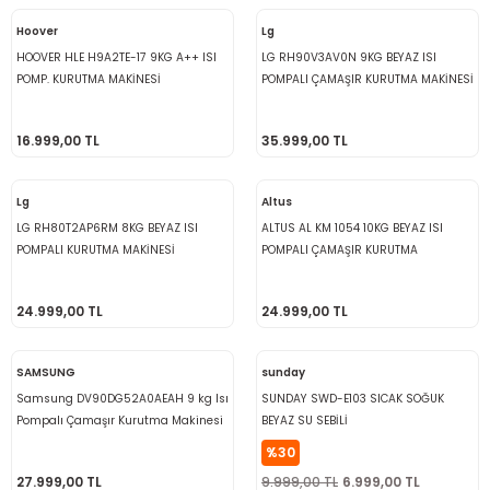
Hoover
Lg
HOOVER HLE H9A2TE-17 9KG A++ ISI
LG RH90V3AV0N 9KG BEYAZ ISI
POMP. KURUTMA MAKİNESİ
POMPALI ÇAMAŞIR KURUTMA MAKİNESİ
16.999,00 TL
35.999,00 TL
Lg
Altus
LG RH80T2AP6RM 8KG BEYAZ ISI
ALTUS AL KM 1054 10KG BEYAZ ISI
POMPALI KURUTMA MAKİNESİ
POMPALI ÇAMAŞIR KURUTMA
MAKİNASI
24.999,00 TL
24.999,00 TL
SAMSUNG
sunday
Samsung DV90DG52A0AEAH 9 kg Isı
SUNDAY SWD-E103 SICAK SOĞUK
Pompalı Çamaşır Kurutma Makinesi
BEYAZ SU SEBİLİ
%30
27.999,00 TL
9.999,00 TL
6.999,00 TL