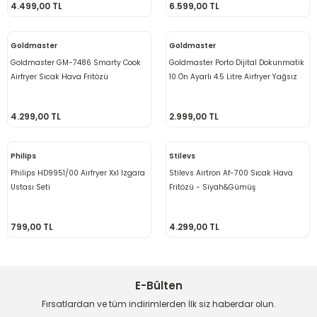
4.499,00 TL
6.599,00 TL
Goldmaster
Goldmaster
Goldmaster GM-7486 Smarty Cook
Goldmaster Porto Dijital Dokunmatik
Airfryer Sıcak Hava Fritözü
10 Ön Ayarlı 4.5 Litre Airfryer Yağsız
Kızartma Sıcak Hava Fritöz
4.299,00 TL
2.999,00 TL
Philips
Stilevs
Philips HD9951/00 Airfryer Xxl Izgara
Stilevs Airtron Af-700 Sıcak Hava
Ustası Seti
Fritözü - Siyah&Gümüş
799,00 TL
4.299,00 TL
E-Bülten
Fırsatlardan ve tüm indirimlerden İlk siz haberdar olun.