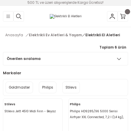
500 TL ve üzeri alışverişlerde Kargo Ücretsiz!
Geri Dön
Geri Dön
Geri Dön
Geri Dön
Geri Dön
Geri Dön
Geri Dön
üntü
v Aletleri & Yaşam
ım
i
Anasayfa
Elektrikli Ev Aletleri & Yaşam
Elektrikli El Aletleri
efonlar
Ses Sistemleri
Ankastre
nleri
onsolları
Toplam 6 ürün
ksesuarları
utma
ünleri
i
leri
Markalar
lık
eri
Goldmaster
Philips
Stilevs
 Temizleme
Stilevs
Philips
leri
Stilevs Jett 4510 Midi Fırın - Beyaz
Philips HD9285/96 5000 Serisi
Airfryer XXL Connected, 7,2 l (1,4 kg),
Rapid Air Teknolojisi, Pişirme ve
Izgara Aksesuarları,