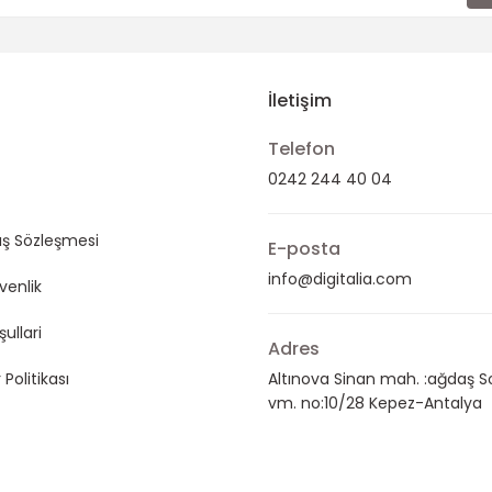
İletişim
Telefon
0242 244 40 04
ış Sözleşmesi
E-posta
info@digitalia.com
üvenlik
şullari
Adres
 Politikası
Altınova Sinan mah. :ağdaş S
vm. no:10/28 Kepez-Antalya