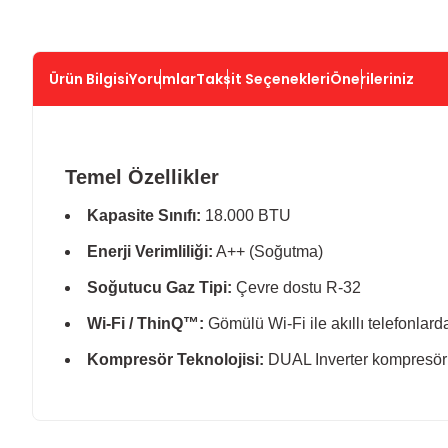
Ürün Bilgisi
Yorumlar
Taksit Seçenekleri
Önerileriniz
Temel Özellikler
Kapasite Sınıfı:
18.000 BTU
Enerji Verimliliği:
A++ (Soğutma)
Soğutucu Gaz Tipi:
Çevre dostu R-32
Wi-Fi / ThinQ™:
Gömülü Wi-Fi ile akıllı telefonlar
Kompresör Teknolojisi:
DUAL Inverter kompresör i