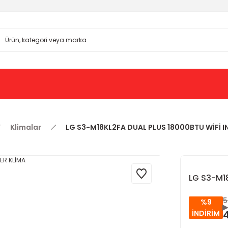
Klimalar
LG S3-M18KL2FA DUAL PLUS 18000BTU WİFİ I
LG S3-M1
5
%9
İNDİRİM