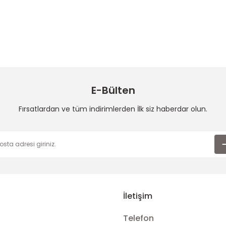
 konularda yetersiz gördüğünüz noktaları öneri formunu kullanarak taraf
Bu ürüne ilk yorumu siz yapın!
Yorum Yaz
E-Bülten
Fırsatlardan ve tüm indirimlerden İlk siz haberdar olun.
Gönder
İletişim
Telefon