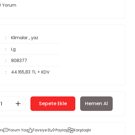
 0 Yorum
Klimalar
,
yaz
Lg
808377
44.165,83 TL + KDV
Sepete Ekle
Hemen Al
mı
Yorum Yaz
Tavsiye Et
Paylaş
Karşılaştır