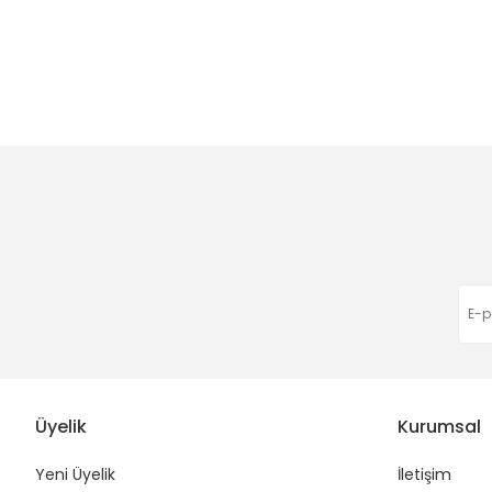
Bu ürünün fiyat bilgisi, resim, ürün açıklamalarında ve diğer
Görüş ve önerileriniz için teşekkür ederiz.
Ürün resmi kalitesiz, bozuk veya görüntülenemiyor.
Ürün açıklamasında eksik bilgiler bulunuyor.
Ürün bilgilerinde hatalar bulunuyor.
Ürün fiyatı diğer sitelerden daha pahalı.
Bu ürüne benzer farklı alternatifler olmalı.
Üyelik
Kurumsal
Yeni Üyelik
İletişim