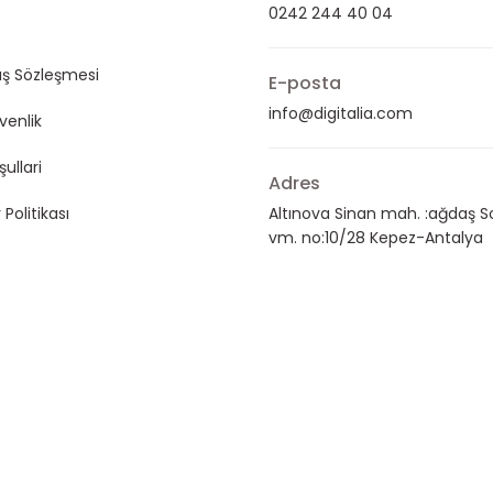
0242 244 40 04
ış Sözleşmesi
E-posta
info@digitalia.com
üvenlik
şullari
Adres
 Politikası
Altınova Sinan mah. :ağdaş S
vm. no:10/28 Kepez-Antalya