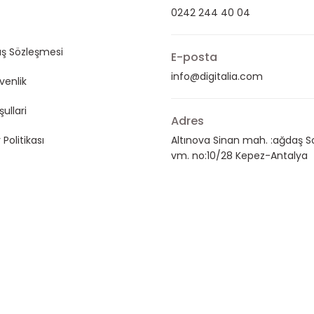
0242 244 40 04
ış Sözleşmesi
E-posta
info@digitalia.com
üvenlik
şullari
Adres
 Politikası
Altınova Sinan mah. :ağdaş S
vm. no:10/28 Kepez-Antalya