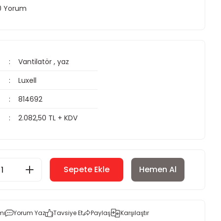
 0 Yorum
Vantilatör
,
yaz
Luxell
814692
2.082,50 TL + KDV
Sepete Ekle
Hemen Al
mı
Yorum Yaz
Tavsiye Et
Paylaş
Karşılaştır