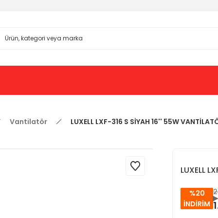
Vantilatör
LUXELL LXF-316 S SİYAH 16'' 55W VANTİLAT
LUXELL LX
2
%20
1
İNDİRİM