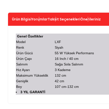
Ürün Bilgisi
Yorumlar
Taksit Seçenekleri
Önerileriniz
Genel Özellikler
Model
LXF
Renk
Siyah
Ürün Gücü
55 W Yüksek Performans
Ürün Çapı
16 Inch / 40 cm
Salınım
Sağa Sola Salınım
Hız Ayarı
3 Kademe
Maksimum Yükseklik
132 cm
Genişlik
42 cm
Boy
107 cm-132 cm
3 YIL GARANTİ