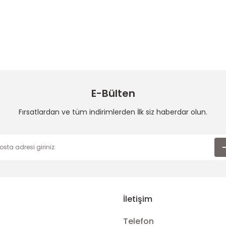
 konularda yetersiz gördüğünüz noktaları öneri formunu kullanarak taraf
Bu ürüne ilk yorumu siz yapın!
Yorum Yaz
E-Bülten
Fırsatlardan ve tüm indirimlerden İlk siz haberdar olun.
Gönder
İletişim
Telefon