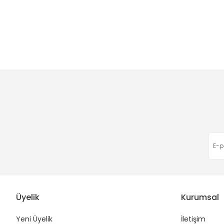
Bu ürünün fiyat bilgisi, resim, ürün açıklamalarında ve diğer
Görüş ve önerileriniz için teşekkür ederiz.
Ürün resmi kalitesiz, bozuk veya görüntülenemiyor.
Ürün açıklamasında eksik bilgiler bulunuyor.
Ürün bilgilerinde hatalar bulunuyor.
Ürün fiyatı diğer sitelerden daha pahalı.
Bu ürüne benzer farklı alternatifler olmalı.
Üyelik
Kurumsal
Yeni Üyelik
İletişim