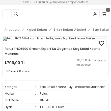
500 TL ve üzeri alışverişlerde Kargo Ücretsiz!
Geri Dön
Geri Dön
Geri Dön
Geri Dön
Geri Dön
Geri Dön
Geri Dön
üntü
v Aletleri & Yaşam
ım
i
Anasayfa
Kişisel Bakım
Erkek Bakım Ürünleri
Saç Sakal 
efonlar
Ses Sistemleri
Ankastre
nleri
onsolları
ksesuarları
utma
ünleri
Relux RHC6800 Groom Expert Su Geçirmez Saç Sakal Kesme
Makinesi
i
leri
213,88 TL den başlayan
1.799,00 TL
taksitlerle!!
lık
eri
0 Puan / 0 Yorum
 Temizleme
Kategori
Saç Sakal Kesme, Tüy Temizleme Makineleri
leri
Marka
Relux
Stok Kodu
814513
Fiyat
1.499,17 TL + KDV