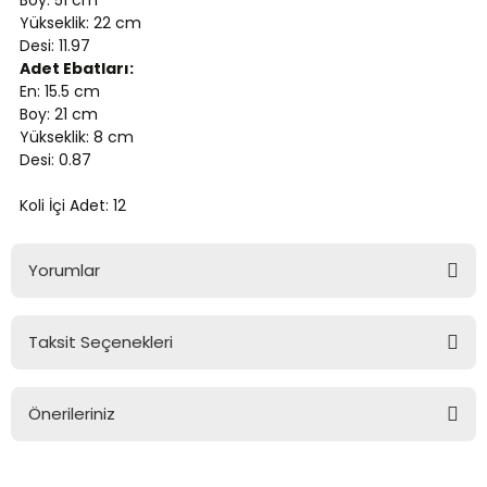
Boy: 51 cm
Yükseklik: 22 cm
Desi: 11.97
Adet Ebatları:
En: 15.5 cm
Boy: 21 cm
Yükseklik: 8 cm
Desi: 0.87
Koli İçi Adet: 12
Yorumlar
Taksit Seçenekleri
Bu ürüne ilk yorumu siz yapın!
Önerileriniz
Yorum Yaz
Bu ürünün fiyat bilgisi, resim, ürün açıklamalarında ve diğer
konularda yetersiz gördüğünüz noktaları öneri formunu