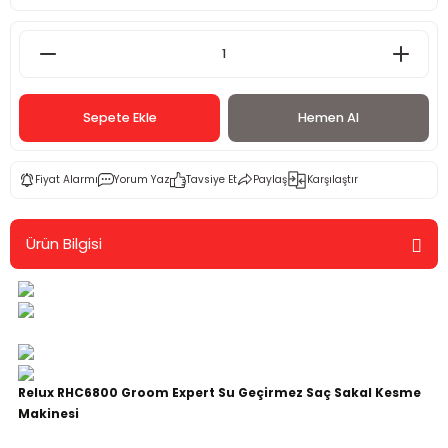
Sepete Ekle
Hemen Al
Fiyat Alarmı
Yorum Yaz
Tavsiye Et
Paylaş
Karşılaştır
Ürün Bilgisi
Relux RHC6800 Groom Expert Su Geçirmez Saç Sakal Kesme
Makinesi