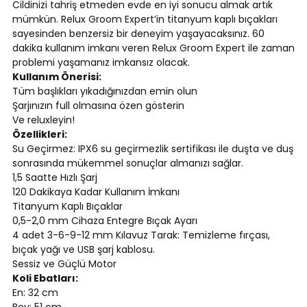
Cildinizi tahriş etmeden evde en iyi sonucu almak artık
mümkün. Relux Groom Expert’in titanyum kaplı bıçakları
sayesinden benzersiz bir deneyim yaşayacaksınız. 60
dakika kullanım imkanı veren Relux Groom Expert ile zaman
problemi yaşamanız imkansız olacak.
Kullanım Önerisi:
Tüm başlıkları yıkadığınızdan emin olun
Şarjınızın full olmasına özen gösterin
Ve reluxleyin!
Özellikleri:
Su Geçirmez: IPX6 su geçirmezlik sertifikası ile duşta ve duş
sonrasında mükemmel sonuçlar almanızı sağlar.
1,5 Saatte Hızlı Şarj
120 Dakikaya Kadar Kullanım İmkanı
Titanyum Kaplı Bıçaklar
0,5-2,0 mm Cihaza Entegre Bıçak Ayarı
4 adet 3-6-9-12 mm Kılavuz Tarak: Temizleme fırçası,
bıçak yağı ve USB şarj kablosu.
Sessiz ve Güçlü Motor
Koli Ebatları:
En: 32 cm