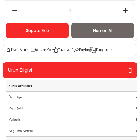
Sepete Ekle
Hemen Al
Fiyat Alarmı
Yorum Yaz
Tavsiye Et
Paylaş
Karşılaştır
Ürün Bilgisi
eknik özellikler
Ürün Tipi
Al
Yapı Şekli
Har
Yerleştir
Har
Soğutma Sistemi
No