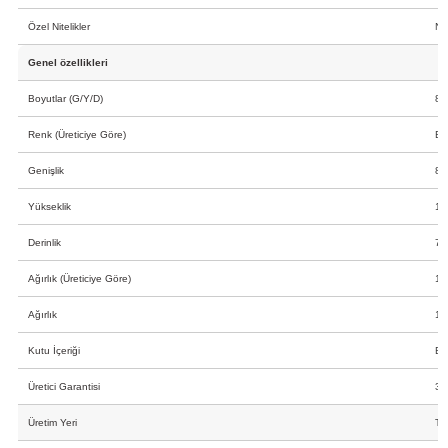
Özel Nitelikler
No
Genel özellikleri
Boyutlar (G/Y/D)
84
Renk (Üreticiye Göre)
Be
Genişlik
84
Yükseklik
18
Derinlik
75
Ağırlık (Üreticiye Göre)
11
Ağırlık
11
Kutu İçeriği
Bu
Üretici Garantisi
3 
Üretim Yeri
Tü