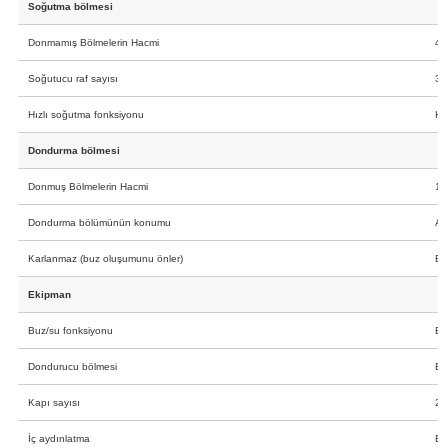
Soğutma bölmesi
Donmamış Bölmelerin Hacmi
40
Soğutucu raf sayısı
3
Hızlı soğutma fonksiyonu
Ha
Dondurma bölmesi
Donmuş Bölmelerin Hacmi
17
Dondurma bölümünün konumu
Alt
Karlanmaz (buz oluşumunu önler)
Ev
Ekipman
Buz/su fonksiyonu
Ev
Dondurucu bölmesi
Ev
Kapı sayısı
2
İç aydınlatma
Ev