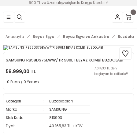
500 TL ve üzeri alışverişlerde Kargo Ücretsiz!
Geri Dön
Geri Dön
Geri Dön
Geri Dön
Geri Dön
Geri Dön
Geri Dön
üntü
v Aletleri & Yaşam
ım
i
Anasayfa
Beyaz Eşya
Beyaz Eşya ve Ankastre
Buzdolapl
efonlar
Ses Sistemleri
Ankastre
nleri
onsolları
ksesuarları
utma
ünleri
SAMSUNG RB58DS75EWW/TR 580LT BEYAZ KOMBİ BUZDOLABI
7.014,33 TL den
i
leri
58.999,00 TL
başlayan taksitlerle!!
0 Puan / 0 Yorum
lık
eri
 Temizleme
Kategori
Buzdolapları
Marka
SAMSUNG
leri
Stok Kodu
813903
Fiyat
49.165,83 TL + KDV