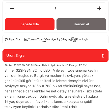
Sepete Ekle
Hemen Al
Fiyat Alarmı
Yorum Yaz
Tavsiye Et
Paylaş
Karşılaştır
Ürün Bilgisi
Simfer 32SFS3N 32" 81 Ekran Dahili Uydu Alıcılı HD Ready LED TV
Simfer 32SFS3N 32 inç LED TV ile evinizde sinema keyfini
yeniden keşfedin. Bu şık ve modern televizyon, yüksek
çözünürlüklü görüntü kalitesi ile izleme deneyiminizi üst
seviyeye taşıyor. 1366 x 768 piksel çözünürlüğü sayesinde,
her sahnede canlı renkler ve net detaylar sunarak, sizi adeta
ekranın içine çekiyor. Dahili uydu alıcısı ile ekstra cihazlara
ihtiyaç duymadan, favori kanallarınıza kolayca erişebilir,
televizyon keyfinizi kesintisiz sürdürebilirsiniz.