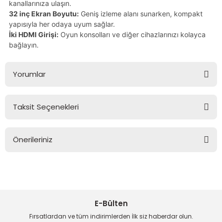
kanallarınıza ulaşın.
32 inç Ekran Boyutu:
Geniş izleme alanı sunarken, kompakt
yapısıyla her odaya uyum sağlar.
İki HDMI Girişi:
Oyun konsolları ve diğer cihazlarınızı kolayca
bağlayın.
Yorumlar
Taksit Seçenekleri
Bu ürüne ilk yorumu siz yapın!
Önerileriniz
Yorum Yaz
Bu ürünün fiyat bilgisi, resim, ürün açıklamalarında ve diğer
konularda yetersiz gördüğünüz noktaları öneri formunu
kullanarak tarafımıza iletebilirsiniz.
Görüş ve önerileriniz için teşekkür ederiz.
E-Bülten
Ürün resmi kalitesiz, bozuk veya görüntülenemiyor.
Fırsatlardan ve tüm indirimlerden İlk siz haberdar olun.