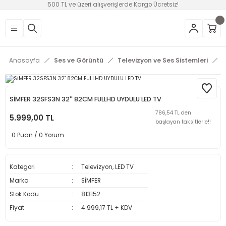
500 TL ve üzeri alışverişlerde Kargo Ücretsiz!
Geri Dön
Geri Dön
Geri Dön
Geri Dön
Geri Dön
Geri Dön
Geri Dön
üntü
v Aletleri & Yaşam
ım
i
Anasayfa
Ses ve Görüntü
Televizyon ve Ses Sistemleri
T
efonlar
Ses Sistemleri
Ankastre
nleri
onsolları
ksesuarları
utma
ünleri
SİMFER 32SFS3N 32'' 82CM FULLHD UYDULU LED TV
786,54 TL den
i
leri
5.999,00 TL
başlayan taksitlerle!!
0 Puan / 0 Yorum
lık
eri
 Temizleme
Kategori
Televizyon, LED TV
Marka
SİMFER
leri
Stok Kodu
813152
Fiyat
4.999,17 TL + KDV