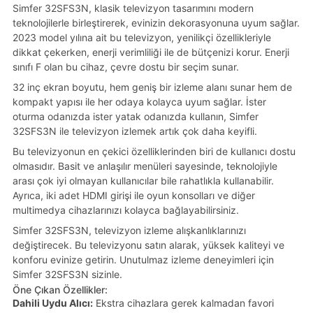
Simfer 32SFS3N, klasik televizyon tasarımını modern
teknolojilerle birleştirerek, evinizin dekorasyonuna uyum sağlar.
2023 model yılına ait bu televizyon, yenilikçi özellikleriyle
dikkat çekerken, enerji verimliliği ile de bütçenizi korur. Enerji
sınıfı F olan bu cihaz, çevre dostu bir seçim sunar.
32 inç ekran boyutu, hem geniş bir izleme alanı sunar hem de
kompakt yapısı ile her odaya kolayca uyum sağlar. İster
oturma odanızda ister yatak odanızda kullanın, Simfer
32SFS3N ile televizyon izlemek artık çok daha keyifli.
Bu televizyonun en çekici özelliklerinden biri de kullanıcı dostu
olmasıdır. Basit ve anlaşılır menüleri sayesinde, teknolojiyle
arası çok iyi olmayan kullanıcılar bile rahatlıkla kullanabilir.
Ayrıca, iki adet HDMI girişi ile oyun konsolları ve diğer
multimedya cihazlarınızı kolayca bağlayabilirsiniz.
Simfer 32SFS3N, televizyon izleme alışkanlıklarınızı
değiştirecek. Bu televizyonu satın alarak, yüksek kaliteyi ve
konforu evinize getirin. Unutulmaz izleme deneyimleri için
Simfer 32SFS3N sizinle.
Öne Çıkan Özellikler:
Dahili Uydu Alıcı:
Ekstra cihazlara gerek kalmadan favori