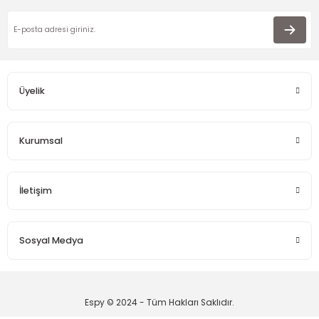
Ürün açıklamasında eksik bilgiler bulunuyor.
Ürün bilgilerinde hatalar bulunuyor.
Ürün fiyatı diğer sitelerden daha pahalı.
Bu ürüne benzer farklı alternatifler olmalı.
Üyelik
Kurumsal
Gönder
İletişim
Sosyal Medya
Espy © 2024 - Tüm Hakları Saklıdır.