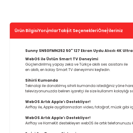
Ürün Bilgisi
Yorumlar
Taksit Seçenekleri
Önerileriniz
Sunny SN50FMN252 50" 127 Ekran Uydu Alıcılı 4K Ultr
WebOS ile Üstün Smart TV Deneyimi
Güçlendirilmiş yapay zeka ve Türkçe akıllı ses asistanı ile
en akıllı, en kolay Smart TV deneyimini keşfedin.
Sihirli Kumanda
Teknoloji ile donatılmış sihirli kumanda istediğiniz yöne har
televizyonunuzda beliren işaretçi ile size kullanım kolaylığı
WebOS Artık Apple‘ı Destekliyor!
AirPlay ile, Apple aygıtlarınızdan video, fotoğraf, müzik gibi içer
WebOS Artık Apple‘ı Destekliyor!
AirPlay ve HomeKit destekleyen webOS ile artık telefonunuzu k