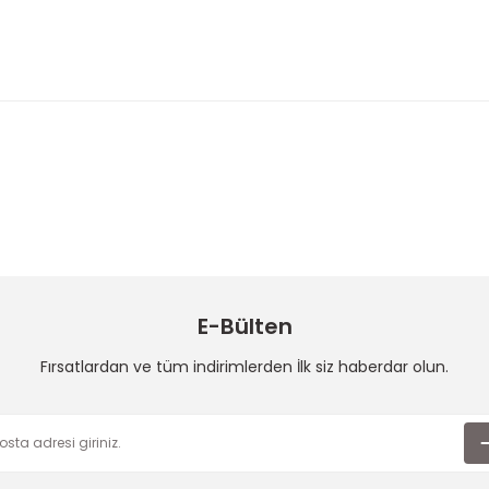
 konularda yetersiz gördüğünüz noktaları öneri formunu kullanarak taraf
Bu ürüne ilk yorumu siz yapın!
Yorum Yaz
E-Bülten
Fırsatlardan ve tüm indirimlerden İlk siz haberdar olun.