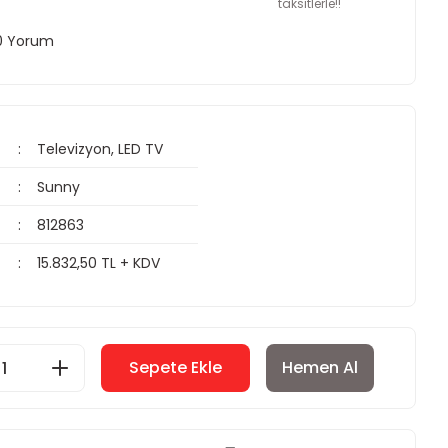
taksitlerle!!
 0 Yorum
Televizyon, LED TV
Sunny
812863
15.832,50 TL + KDV
Sepete Ekle
Hemen Al