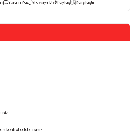
mı
Yorum Yaz
Tavsiye Et
Paylaş
Karşılaştır
siniz.
n kontrol edebilirsiniz.