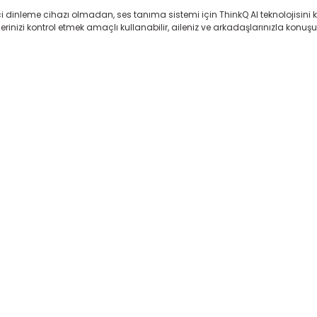
 dinleme cihazı olmadan, ses tanıma sistemi için ThinkQ Al teknolojisini 
etlerinizi kontrol etmek amaçlı kullanabilir, aileniz ve arkadaşlarınızla ko