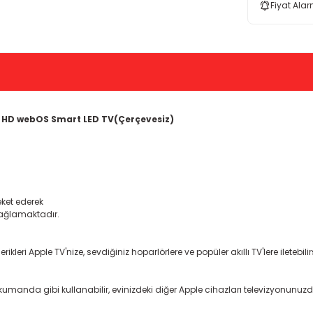
Fiyat Alar
a HD webOS Smart LED TV(Çerçevesiz)
eket ederek
 sağlamaktadır.
ikleri Apple TV'nize, sevdiğiniz hoparlörlere ve popüler akıllı TV'lere iletebilir
umanda gibi kullanabilir, evinizdeki diğer Apple cihazları televizyonunuzda