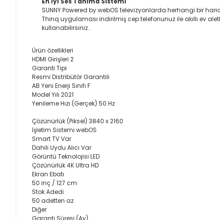
En İyi Ses Tanıma Sistemi
SUNNY Powered by webOS televizyonlarda herhangi bir harici
Thinq uygulaması indirilmiş cep telefonunuz ile akıllı ev al
kullanabilirsiniz..
Ürün özellikleri
HDMI Girişleri 2
Garanti Tipi
Resmi Distribütör Garantili
AB Yeni Enerji Sınıfı F
Model Yılı 2021
Yenileme Hızı (Gerçek) 50 Hz
Çözünürlük (Piksel) 3840 x 2160
İşletim Sistemi webOS
Smart TV Var
Dahili Uydu Alıcı Var
Görüntü Teknolojisi LED
Çözünürlük
4K Ultra HD
Ekran Ebatı
50 inç / 127 cm
Stok Adedi
50 adetten az
Diğer
Garanti Süresi (Ay)