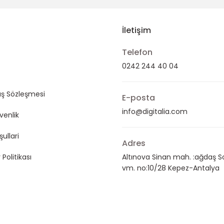
Gönder
İletişim
Telefon
0242 244 40 04
ış Sözleşmesi
E-posta
info@digitalia.com
üvenlik
şullari
Adres
 Politikası
Altınova Sinan mah. :ağdaş S
vm. no:10/28 Kepez-Antalya