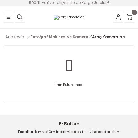
500 TL ve üzeri alışverişlerde Kargo Ücretsiz!
Geri Dön
Geri Dön
Geri Dön
Geri Dön
Geri Dön
Geri Dön
Geri Dön
üntü
v Aletleri & Yaşam
ım
i
Anasayfa
Fotoğraf Makinesi ve Kamera
Araç Kameraları
efonlar
Ses Sistemleri
Ankastre
nleri
onsolları
ksesuarları
utma
ünleri
i
leri
lık
eri
Ürün Bulunamadı.
 Temizleme
leri
E-Bülten
Fırsatlardan ve tüm indirimlerden İlk siz haberdar olun.