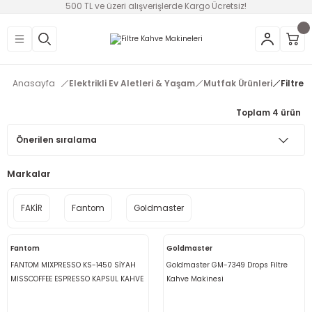
500 TL ve üzeri alışverişlerde Kargo Ücretsiz!
Geri Dön
Geri Dön
Geri Dön
Geri Dön
Geri Dön
Geri Dön
Geri Dön
üntü
v Aletleri & Yaşam
ım
i
Anasayfa
Elektrikli Ev Aletleri & Yaşam
Mutfak Ürünleri
Filtre 
efonlar
Ses Sistemleri
Ankastre
nleri
onsolları
Toplam 4 ürün
ksesuarları
utma
ünleri
i
leri
Markalar
lık
eri
FAKİR
Fantom
Goldmaster
 Temizleme
Fantom
Goldmaster
leri
FANTOM MIXPRESSO KS-1450 SİYAH
Goldmaster GM-7349 Drops Filtre
MISSCOFFEE ESPRESSO KAPSUL KAHVE
Kahve Makinesi
MAKİNESİ