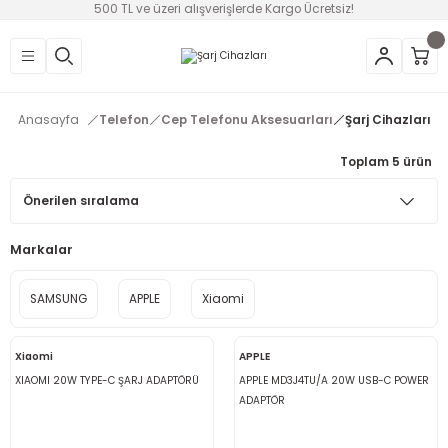
500 TL ve üzeri alışverişlerde Kargo Ücretsiz!
Geri Dön
Geri Dön
Geri Dön
Geri Dön
Geri Dön
Geri Dön
Geri Dön
üntü
v Aletleri & Yaşam
ım
i
Anasayfa
Telefon
Cep Telefonu Aksesuarları
Şarj Cihazları
efonlar
Ses Sistemleri
Ankastre
nleri
onsolları
Toplam 5 ürün
ksesuarları
utma
ünleri
i
leri
Markalar
lık
eri
SAMSUNG
APPLE
Xiaomi
 Temizleme
Xiaomi
APPLE
leri
XIAOMI 20W TYPE-C ŞARJ ADAPTÖRÜ
APPLE MD3J4TU/A 20W USB-C POWER
ADAPTÖR