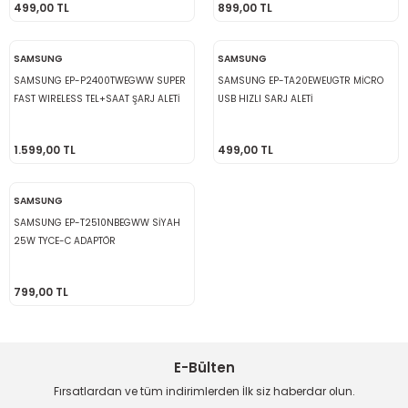
499,00 TL
899,00 TL
SAMSUNG
SAMSUNG
SAMSUNG EP-P2400TWEGWW SUPER
SAMSUNG EP-TA20EWEUGTR MİCRO
FAST WIRELESS TEL+SAAT ŞARJ ALETİ
USB HIZLI SARJ ALETİ
1.599,00 TL
499,00 TL
SAMSUNG
SAMSUNG EP-T2510NBEGWW SİYAH
25W TYCE-C ADAPTÖR
799,00 TL
E-Bülten
Fırsatlardan ve tüm indirimlerden İlk siz haberdar olun.