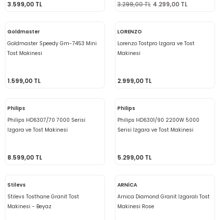
3.599,00 TL
3.299,00 TL
4.299,00 TL
Goldmaster
LORENZO
Goldmaster Speedy Gm-7453 Mini
Lorenzo Tostpro Izgara ve Tost
Tost Makinesi
Makinesi
1.599,00 TL
2.999,00 TL
Philips
Philips
Philips HD6307/70 7000 Serisi
Philips HD6301/90 2200W 5000
Izgara ve Tost Makinesi
Serisi Izgara ve Tost Makinesi
8.599,00 TL
5.299,00 TL
Stilevs
ARNİCA
Stilevs Tosthane Granit Tost
Arnica Diamond Granit Izgaralı Tost
Makinesi - Beyaz
Makinesi Rose