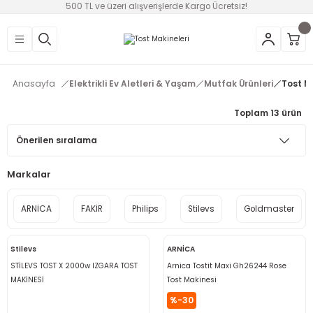
500 TL ve üzeri alışverişlerde Kargo Ücretsiz!
Geri Dön
Geri Dön
Geri Dön
Geri Dön
Geri Dön
Geri Dön
Geri Dön
üntü
v Aletleri & Yaşam
ım
i
Anasayfa
Elektrikli Ev Aletleri & Yaşam
Mutfak Ürünleri
Tost M
efonlar
Ses Sistemleri
Ankastre
nleri
onsolları
Toplam 13 ürün
ksesuarları
utma
ünleri
i
leri
Markalar
lık
eri
ARNİCA
FAKİR
Philips
Stilevs
Goldmaster
 Temizleme
Stilevs
ARNİCA
leri
STİLEVS TOST X 2000w IZGARA TOST
Arnica Tostit Maxi Gh26244 Rose
MAKİNESİ
Tost Makinesi
%-30