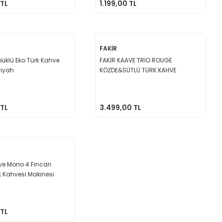
 TL
1.199,00 TL
FAKİR
püklü Eko Türk Kahve
FAKİR KAAVE TRİO ROUGE
Siyah
KÖZDE&SÜTLÜ TÜRK KAHVE
MAKİNESİ
 TL
3.499,00 TL
ve Mono 4 Fincan
k Kahvesi Makinesi
 TL