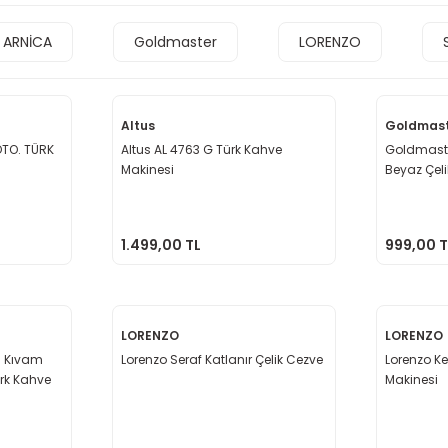
ARNİCA
Goldmaster
LORENZO
Altus
Goldmas
OTO. TÜRK
Altus AL 4763 G Türk Kahve
Goldmast
Makinesi
Beyaz Çelik
1.499,00 TL
999,00 T
LORENZO
LORENZO
 Kıvam
Lorenzo Seraf Katlanır Çelik Cezve
Lorenzo K
ürk Kahve
Makinesi