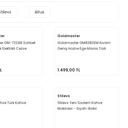
Stilevs
Altus
ter
Goldmaster
er GM-7324B Sohbet
Goldmaster GM8380EM Kıvam
 Elektrikli Cezve
Geniş Hazne Ege Mavisi Türk
Kahve Makinesi
L
1.499,00 TL
Stilevs
ehve Türk Kahve
Stilevs Yeni Sadem Kahve
Makinesi - Siyah-Bakır