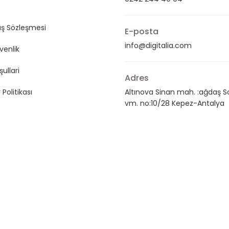
ış Sözleşmesi
E-posta
info@digitalia.com
üvenlik
şullari
Adres
 Politikası
Altınova Sinan mah. :ağdaş S
vm. no:10/28 Kepez-Antalya