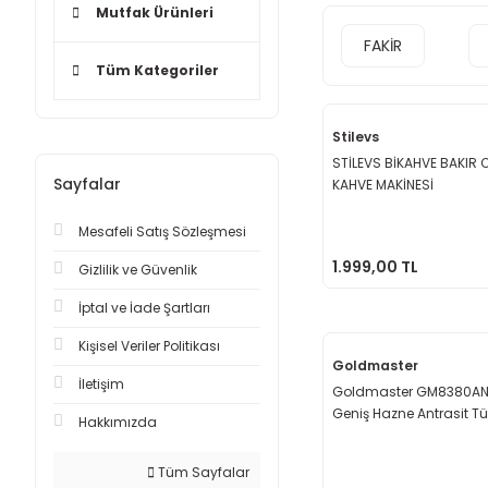
Mutfak Ürünleri
FAKİR
Tüm Kategoriler
Stilevs
STİLEVS BİKAHVE BAKIR 
Sayfalar
KAHVE MAKİNESİ
Mesafeli Satış Sözleşmesi
1.999,00 TL
Gizlilik ve Güvenlik
İptal ve İade Şartları
Kişisel Veriler Politikası
Goldmaster
İletişim
Goldmaster GM8380AN
Geniş Hazne Antrasit T
Hakkımızda
Makinesi
Tüm Sayfalar