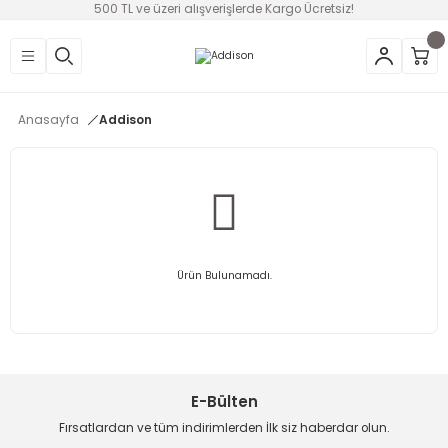
500 TL ve üzeri alışverişlerde Kargo Ücretsiz!
Geri Dön
Geri Dön
Geri Dön
Geri Dön
Geri Dön
Geri Dön
Geri Dön
üntü
v Aletleri & Yaşam
ım
i
Anasayfa
Addison
efonlar
Ses Sistemleri
Ankastre
nleri
onsolları
ksesuarları
utma
ünleri
i
leri
lık
eri
Ürün Bulunamadı.
 Temizleme
leri
E-Bülten
Fırsatlardan ve tüm indirimlerden İlk siz haberdar olun.