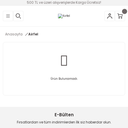
500 TL ve üzeri alışverişlerde Kargo Ücretsiz!
Geri Dön
Geri Dön
Geri Dön
Geri Dön
Geri Dön
Geri Dön
Geri Dön
üntü
v Aletleri & Yaşam
ım
i
Anasayfa
Airfel
efonlar
Ses Sistemleri
Ankastre
nleri
onsolları
ksesuarları
utma
ünleri
i
leri
lık
eri
Ürün Bulunamadı.
 Temizleme
leri
E-Bülten
Fırsatlardan ve tüm indirimlerden İlk siz haberdar olun.