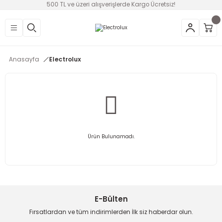
500 TL ve üzeri alışverişlerde Kargo Ücretsiz!
Geri Dön
Geri Dön
Geri Dön
Geri Dön
Geri Dön
Geri Dön
Geri Dön
üntü
v Aletleri & Yaşam
ım
i
Anasayfa
Electrolux
efonlar
Ses Sistemleri
Ankastre
nleri
onsolları
ksesuarları
utma
ünleri
i
leri
lık
eri
Ürün Bulunamadı.
 Temizleme
leri
E-Bülten
Fırsatlardan ve tüm indirimlerden İlk siz haberdar olun.