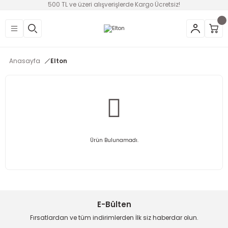
500 TL ve üzeri alışverişlerde Kargo Ücretsiz!
Geri Dön
Geri Dön
Geri Dön
Geri Dön
Geri Dön
Geri Dön
Geri Dön
üntü
v Aletleri & Yaşam
ım
i
Anasayfa
Elton
efonlar
Ses Sistemleri
Ankastre
nleri
onsolları
ksesuarları
utma
ünleri
i
leri
lık
eri
Ürün Bulunamadı.
 Temizleme
leri
E-Bülten
Fırsatlardan ve tüm indirimlerden İlk siz haberdar olun.