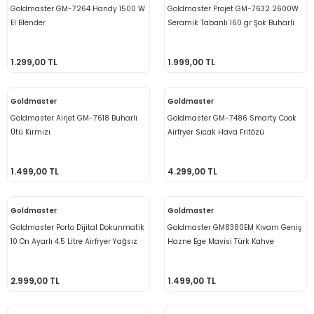
Goldmaster GM-7264 Handy 1500 W
Goldmaster Projet GM-7632 2600W
El Blender
Seramik Tabanlı 160 gr Şok Buharlı
Ütü
1.299,00 TL
1.999,00 TL
Goldmaster
Goldmaster
Goldmaster Airjet GM-7618 Buharlı
Goldmaster GM-7486 Smarty Cook
Ütü Kırmızı
Airfryer Sıcak Hava Fritözü
1.499,00 TL
4.299,00 TL
Goldmaster
Goldmaster
Goldmaster Porto Dijital Dokunmatik
Goldmaster GM8380EM Kıvam Geniş
10 Ön Ayarlı 4.5 Litre Airfryer Yağsız
Hazne Ege Mavisi Türk Kahve
Kızartma Sıcak Hava Fritöz
Makinesi
2.999,00 TL
1.499,00 TL