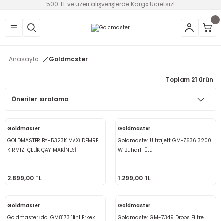
500 TL ve üzeri alışverişlerde Kargo Ücretsiz!
Geri Dön
Geri Dön
Geri Dön
Geri Dön
Geri Dön
Geri Dön
Geri Dön
üntü
v Aletleri & Yaşam
ım
i
Anasayfa
Goldmaster
efonlar
Ses Sistemleri
Ankastre
nleri
onsolları
Toplam 21 ürün
ksesuarları
utma
ünleri
i
leri
Goldmaster
Goldmaster
lık
eri
GOLDMASTER BY-5323K MAXİ DEMRE
Goldmaster Ultrajett GM-7636 3200
KIRMIZI ÇELİK ÇAY MAKİNESİ
W Buharlı Ütü
 Temizleme
2.899,00 TL
1.299,00 TL
leri
Goldmaster
Goldmaster
Goldmaster İdol GM8173 11in1 Erkek
Goldmaster GM-7349 Drops Filtre