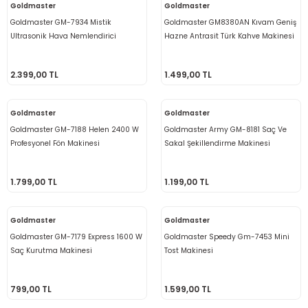
Goldmaster
Goldmaster
Goldmaster GM-7934 Mistik
Goldmaster GM8380AN Kıvam Geniş
Ultrasonik Hava Nemlendirici
Hazne Antrasit Türk Kahve Makinesi
2.399,00 TL
1.499,00 TL
Goldmaster
Goldmaster
Goldmaster GM-7188 Helen 2400 W
Goldmaster Army GM-8181 Saç Ve
Profesyonel Fön Makinesi
Sakal Şekillendirme Makinesi
1.799,00 TL
1.199,00 TL
Goldmaster
Goldmaster
Goldmaster GM-7179 Express 1600 W
Goldmaster Speedy Gm-7453 Mini
Saç Kurutma Makinesi
Tost Makinesi
799,00 TL
1.599,00 TL