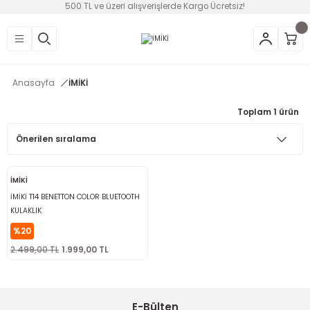
500 TL ve üzeri alışverişlerde Kargo Ücretsiz!
Geri Dön
Geri Dön
Geri Dön
Geri Dön
Geri Dön
Geri Dön
Geri Dön
üntü
v Aletleri & Yaşam
ım
i
Anasayfa
İMİKİ
efonlar
Ses Sistemleri
Ankastre
nleri
onsolları
Toplam 1 ürün
ksesuarları
utma
ünleri
i
leri
İMİKİ
lık
eri
İMİKİ T14 BENETTON COLOR BLUETOOTH
KULAKLIK
 Temizleme
%20
2.499,00 TL
1.999,00 TL
leri
E-Bülten