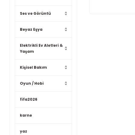
Ses ve Görüntü
Beyaz Eşya
Elektrikli Ev Aletleri &
Yaşam
Kişisel Bakım
Oyun / Hobi
fifa2026
karne
yaz