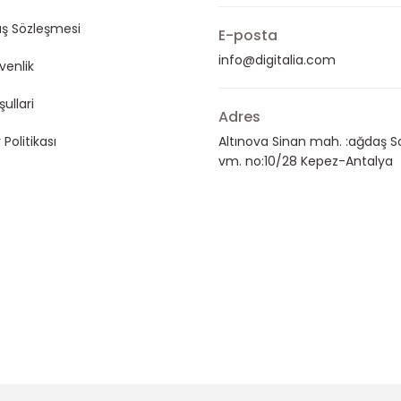
ış Sözleşmesi
E-posta
info@digitalia.com
üvenlik
şullari
Adres
 Politikası
Altınova Sinan mah. :ağdaş S
vm. no:10/28 Kepez-Antalya