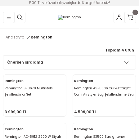
500 TL ve üzeri alışverişlerde Kargo Ücretsiz!
Geri Dön
Geri Dön
Geri Dön
Geri Dön
Geri Dön
Geri Dön
Geri Dön
üntü
v Aletleri & Yaşam
ım
i
Anasayfa
Remington
efonlar
Ses Sistemleri
Ankastre
nleri
onsolları
Toplam 4 ürün
ksesuarları
utma
ünleri
i
leri
Remington
Remington
lık
eri
Remington S-8670 Multistyle
Remington AS-8606 Curl&straight
Şekillendirici Set
Confi Airstyler Saç Şekillendirme Seti
 Temizleme
3.999,00 TL
4.599,00 TL
leri
Remington
Remington
Remington AC-5912 2200 W Siyah
Remıngton S3500 Straıghtener