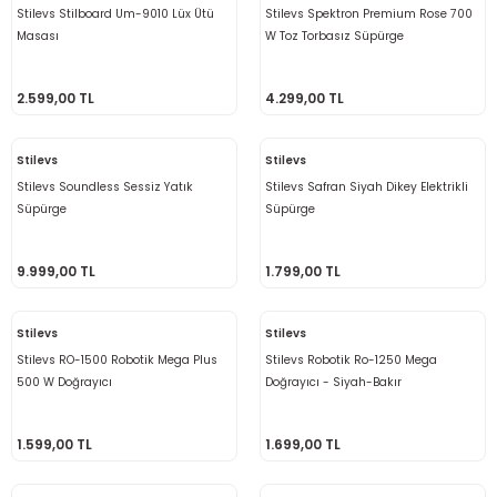
Stilevs Stilboard Um-9010 Lüx Ütü
Stilevs Spektron Premium Rose 700
Masası
W Toz Torbasız Süpürge
2.599,00 TL
4.299,00 TL
Stilevs
Stilevs
Stilevs Soundless Sessiz Yatık
Stilevs Safran Siyah Dikey Elektrikli
Süpürge
Süpürge
9.999,00 TL
1.799,00 TL
Stilevs
Stilevs
Stilevs RO-1500 Robotik Mega Plus
Stilevs Robotik Ro-1250 Mega
500 W Doğrayıcı
Doğrayıcı - Siyah-Bakır
1.599,00 TL
1.699,00 TL