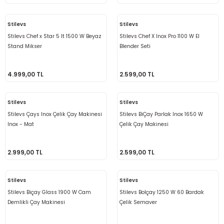
Stilevs
Stilevs
Stilevs Chef x Star 5 lt 1500 W Beyaz
Stilevs Chef X Inox Pro 1100 W El
Stand Mikser
Blender Seti
4.999,00 TL
2.599,00 TL
Stilevs
Stilevs
Stilevs Çays Inox Çelik Çay Makinesi
Stilevs BiÇay Parlak Inox 1650 W
Inox - Mat
Çelik Çay Makinesi
2.999,00 TL
2.599,00 TL
Stilevs
Stilevs
Stilevs Biçay Glass 1900 W Cam
Stilevs Bolçay 1250 W 60 Bardak
Demlikli Çay Makinesi
Çelik Semaver