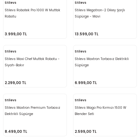
Stilevs
Stilevs
Stilevs Robotek Pro 1000 W Mutfak
Stilevs Megatron-2 Dikey Şarjlı
Robotu
Süpürge - Mavi
3.999,00 TL
13.599,00 TL
Stilevs
Stilevs
Stilevs Maxi Chef Mutfak Robotu -
Stılevs Maxtron Torbasız Elektrikli
Siyah-Bakır
Süpürge
2.299,00 TL
6.999,00 TL
Stilevs
Stilevs
Stilevs Maxtron Premium Torbasız
Stilevs Mago Pro Kırmızı 1500 W
Elektrikli Süpürge
Blender Seti
8.499,00 TL
2.599,00 TL