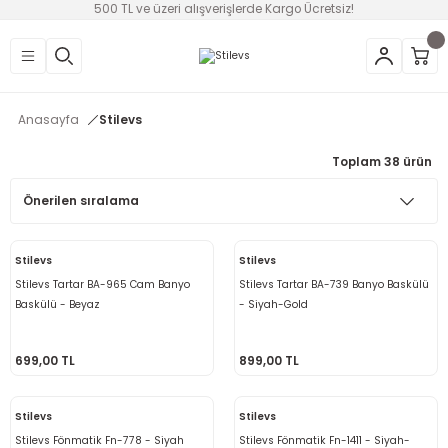
500 TL ve üzeri alışverişlerde Kargo Ücretsiz!
Geri Dön
Geri Dön
Geri Dön
Geri Dön
Geri Dön
Geri Dön
Geri Dön
üntü
v Aletleri & Yaşam
ım
i
Anasayfa
Stilevs
efonlar
Ses Sistemleri
Ankastre
nleri
onsolları
Toplam 38 ürün
ksesuarları
utma
ünleri
i
leri
Stilevs
Stilevs
lık
eri
Stilevs Tartar BA-965 Cam Banyo
Stilevs Tartar BA-739 Banyo Baskülü
Baskülü - Beyaz
- Siyah-Gold
 Temizleme
699,00 TL
899,00 TL
leri
Stilevs
Stilevs
Stilevs Fönmatik Fn-778 - Siyah
Stilevs Fönmatik Fn-1411 - Siyah-