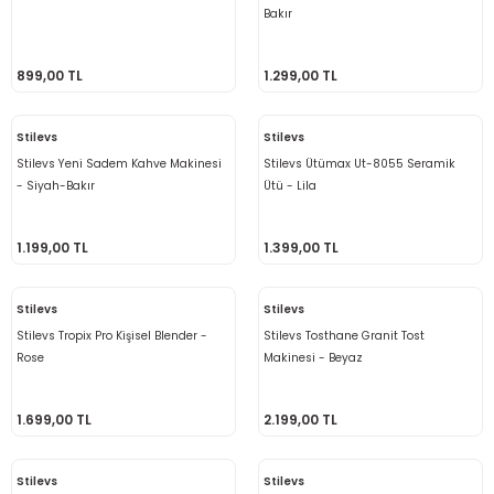
Bakır
899,00 TL
1.299,00 TL
Stilevs
Stilevs
Stilevs Yeni Sadem Kahve Makinesi
Stilevs Ütümax Ut-8055 Seramik
- Siyah-Bakır
Ütü - Lila
1.199,00 TL
1.399,00 TL
Stilevs
Stilevs
Stilevs Tropix Pro Kişisel Blender -
Stilevs Tosthane Granit Tost
Rose
Makinesi - Beyaz
1.699,00 TL
2.199,00 TL
Stilevs
Stilevs