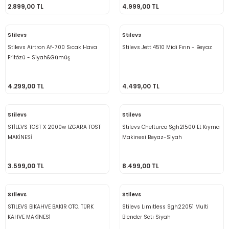
2.899,00 TL
4.999,00 TL
Stilevs
Stilevs
Stilevs Airtron Af-700 Sıcak Hava
Stilevs Jett 4510 Midi Fırın - Beyaz
Fritözü - Siyah&Gümüş
4.299,00 TL
4.499,00 TL
Stilevs
Stilevs
STİLEVS TOST X 2000w IZGARA TOST
Stilevs Chefturco Sgh21500 Et Kıyma
MAKİNESİ
Makinesi Beyaz-Siyah
3.599,00 TL
8.499,00 TL
Stilevs
Stilevs
STİLEVS BİKAHVE BAKIR OTO. TÜRK
Stilevs Lımıtless Sgh22051 Multi
KAHVE MAKİNESİ
Blender Setı Siyah